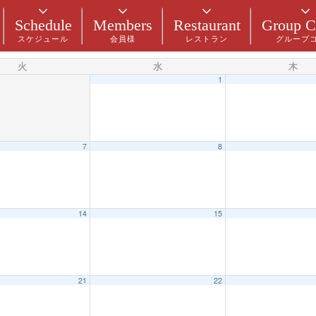
Schedule
Members
Restaurant
Group C
スケジュール
会員様
レストラン
グループ
火
水
木
1
7
8
14
15
21
22