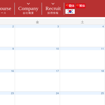
ourse
Company
Recruit
コース
会社概要
採用情報
金
土
2
3
4
9
10
11
16
17
18
23
24
25