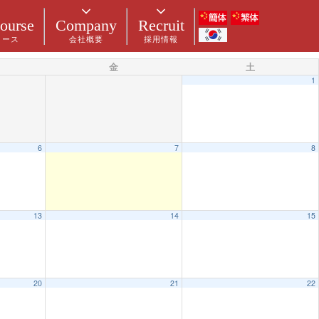
ourse
Company
Recruit
コース
会社概要
採用情報
金
土
1
6
7
8
13
14
15
20
21
22