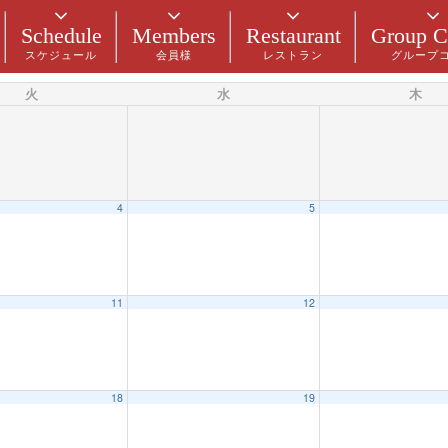
Schedule
Members
Restaurant
Group C
スケジュール
会員様
レストラン
グループ
火
水
木
4
5
11
12
18
19