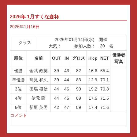
2026年 1月すくな森杯
2026年1月16日
2026年01月14日(水) 開催
クラス
天気： 参加人数： 20 名
優勝者
順位
名前
OUT
IN
グロス
H'cp
NET
写真
優勝
金武 政英
39
43
82
16.6
65.4
準優勝
髙見 和久
39
44
83
12.9
70.1
3位
田場 盛信
44
46
90
19.2
70.8
4位
伊元 隆
44
45
89
17.5
71.5
5位
新垣 英男
42
47
89
17.4
71.6
コメント