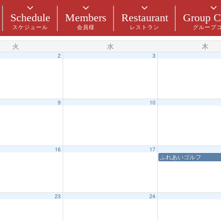
Schedule
Members
Restaurant
Group C
スケジュール
会員様
レストラン
グループ
火
水
木
2
3
9
10
16
17
ふれあいゴルフ
23
24