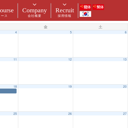
ourse
Company
Recruit
コース
会社概要
採用情報
金
土
4
5
6
11
12
13
18
19
20
25
26
27