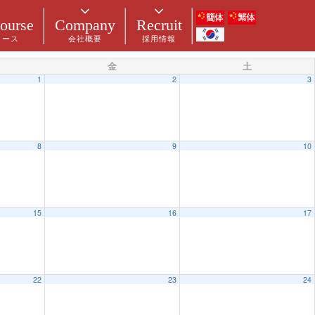
ourse
Company
Recruit
コース
会社概要
採用情報
金
土
1
2
3
8
9
10
15
16
17
22
23
24