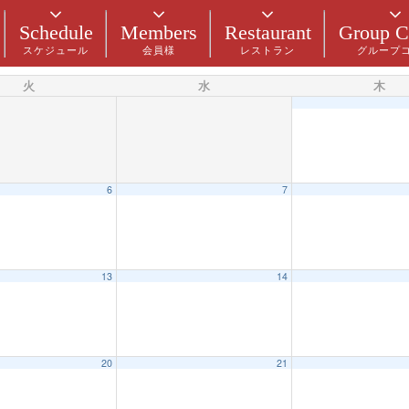
Schedule
Members
Restaurant
Group C
スケジュール
会員様
レストラン
グループ
火
水
木
6
7
13
14
20
21