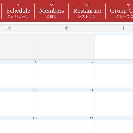
Schedule
Members
Restaurant
Group C
スケジュール
会員様
レストラン
グループ
火
水
木
6
7
13
14
20
21