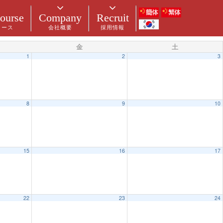
ourse
Company
Recruit
コース
会社概要
採用情報
金
土
1
2
3
8
9
10
15
16
17
22
23
24