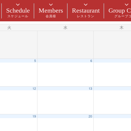
Schedule
Members
Restaurant
Group C
スケジュール
会員様
レストラン
グループ
火
水
木
5
6
12
13
19
20