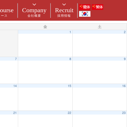
ourse
Company
Recruit
コース
会社概要
採用情報
金
土
1
2
7
8
9
14
15
16
21
22
23