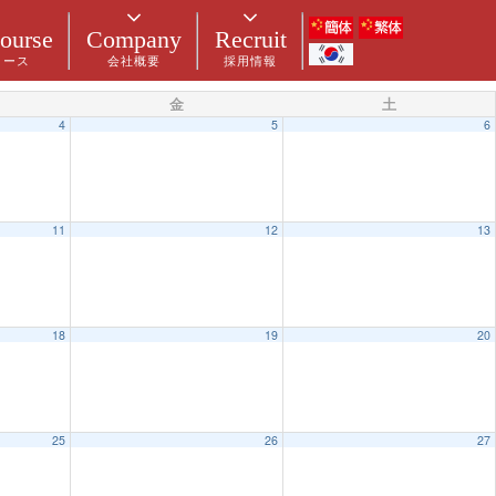
ourse
Company
Recruit
コース
会社概要
採用情報
金
土
4
5
6
11
12
13
18
19
20
25
26
27