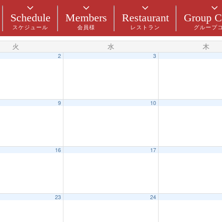
Schedule
Members
Restaurant
Group C
スケジュール
会員様
レストラン
グループ
火
水
木
2
3
9
10
16
17
23
24