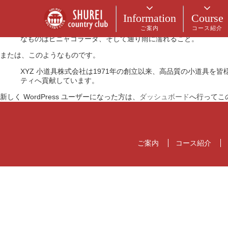
これはサンプルページです。同じ位置に固定され、(多くのテーマでは
成するのが一般的です。たとえば以下のようなものです。
Information
Course
ご案内
コース紹介
はじめまして。昼間はバイク便のメッセンジャーとして働いてい
なものはピニャコラーダ、そして通り雨に濡れること。
または、このようなものです。
XYZ 小道具株式会社は1971年の創立以来、高品質の小道具を
ティへ貢献しています。
新しく WordPress ユーザーになった方は、
ダッシュボード
へ行ってこ
ご案内
コース紹介