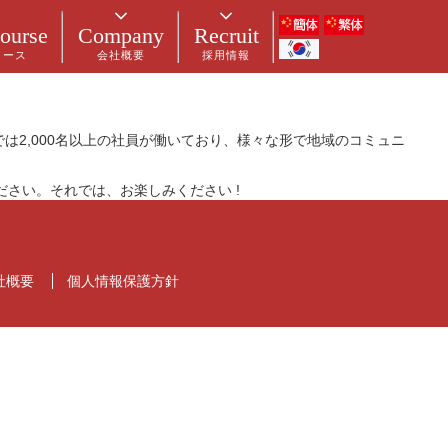
ります。サイト訪問者に対して自分のことを説明する自己紹介ページを作
ourse
Company
Recruit
コース
会社概要
採用情報
に住み、ジャックという名前のかわいい犬を飼っています。好き
は2,000名以上の社員が働いており、様々な形で地域のコミュニ
さい。それでは、お楽しみください !
社概要
個人情報保護方針