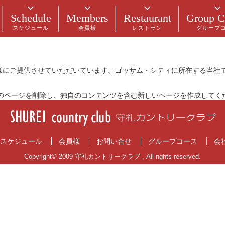
) サイトナビゲーションメニューに含まれるため、ブログ投稿とは異な
Schedule
Members
Restaurant
Group C
スケジュール
会員様
レストラン
グループ
ますが、俳優志望でもあります。これは僕のサイトです。ロサンゼルス
皆様にご提供させていただいています。ゴッサム・シティに所在する当社で
のページを削除し、独自のコンテンツを含む新しいページを作成してくだ
スケジュール
会員様
お問い合せ
グループコース
会
Copyright© 2009 守礼カントリークラブ , All rights reserved.